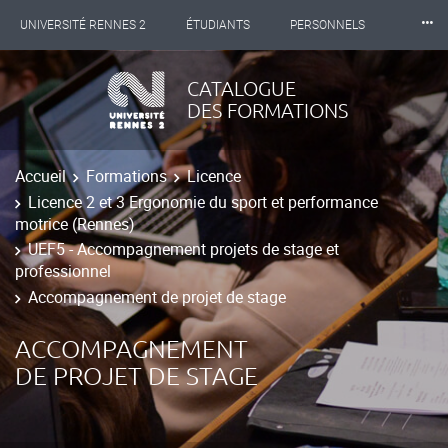
⸱⸱⸱
UNIVERSITÉ RENNES 2
ÉTUDIANTS
PERSONNELS
INTERNATIONAL
PROFESSIONNELS
BIBLIOTHÈQUES
CATALOGUE
DES FORMATIONS
LES NOUVELLES DE RENNES 2
Accueil
Formations
Licence
Licence 2 et 3 Ergonomie du sport et performance
motrice (Rennes)
UEF5 - Accompagnement projets de stage et
professionnel
Accompagnement de projet de stage
ACCOMPAGNEMENT
DE PROJET DE STAGE