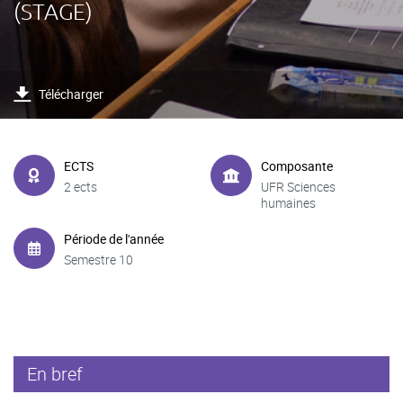
(STAGE)
Télécharger
ECTS
Composante
2 ects
UFR Sciences
humaines
Période de l'année
Semestre 10
En bref