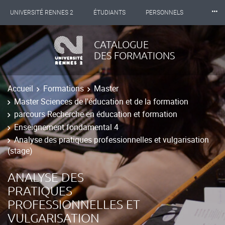
⸱⸱⸱
UNIVERSITÉ RENNES 2
ÉTUDIANTS
PERSONNELS
INTERNATIONAL
PROFESSIONNELS
BIBLIOTHÈQUES
CATALOGUE
DES FORMATIONS
LES NOUVELLES DE RENNES 2
Accueil
Formations
Master
Master Sciences de l'éducation et de la formation
parcours Recherche en éducation et formation
Enseignement fondamental 4
Analyse des pratiques professionnelles et vulgarisation
(stage)
ANALYSE DES
PRATIQUES
PROFESSIONNELLES ET
VULGARISATION