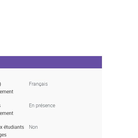
)
Français
nement
s
En présence
nement
x étudiants
Non
ges