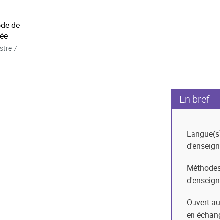
ode de
née
stre 7
En bref
Langue(s
d'enseig
Méthode
d'enseig
Ouvert au
en échan