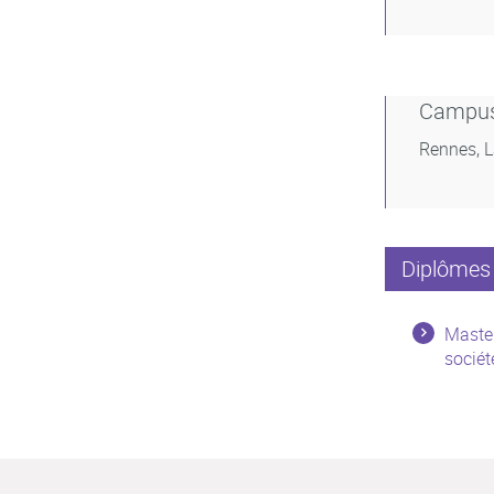
Campu
Rennes, 
Diplômes 
Master
sociét