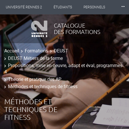
⸱⸱⸱
UNIVERSITÉ RENNES 2
ÉTUDIANTS
PERSONNELS
INTERNATIONAL
PROFESSIONNELS
BIBLIOTHÈQUES
CATALOGUE
DES FORMATIONS
LES NOUVELLES DE RENNES 2
Accueil
Formations
DEUST
DEUST Métiers de la forme
Propositions, mise en oeuvre, adapt et éval, programmes
4
Théorie et pratique des AP
Méthodes et techniques de fitness
MÉTHODES ET
TECHNIQUES DE
FITNESS