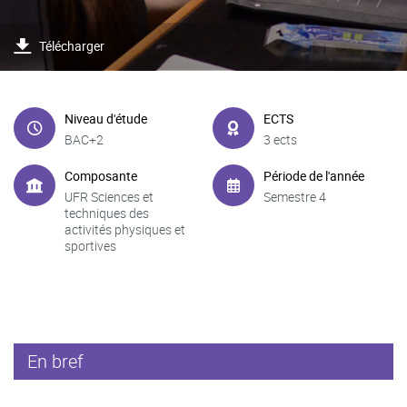
Télécharger
Niveau d'étude
ECTS
BAC+2
3 ects
Composante
Période de l'année
UFR Sciences et
Semestre 4
techniques des
activités physiques et
sportives
En bref