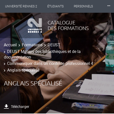
⸱⸱⸱
UNIVERSITÉ RENNES 2
ÉTUDIANTS
PERSONNELS
INTERNATIONAL
PROFESSIONNELS
BIBLIOTHÈQUES
CATALOGUE
DES FORMATIONS
LES NOUVELLES DE RENNES 2
Accueil
Formations
DEUST
DEUST Métiers des bibliothèques et de la
documentation
Communiquer dans un contexte professionnel 4
Anglais spécialisé
ANGLAIS SPÉCIALISÉ
Télécharger