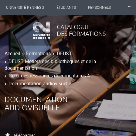
⸱⸱⸱
UNIVERSITÉ RENNES 2
ÉTUDIANTS
PERSONNELS
INTERNATIONAL
PROFESSIONNELS
BIBLIOTHÈQUES
CATALOGUE
DES FORMATIONS
LES NOUVELLES DE RENNES 2
Accueil
Formations
DEUST
DEUST Métiers des bibliothèques et de la
documentation
Gérer des ressources documentaires 4
Documentation audiovisuelle
DOCUMENTATION
AUDIOVISUELLE
Télécharger