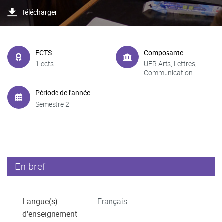
Télécharger
ECTS
Composante
1 ects
UFR Arts, Lettres,
Communication
Période de l'année
Semestre 2
En bref
Langue(s)
Français
d'enseignement