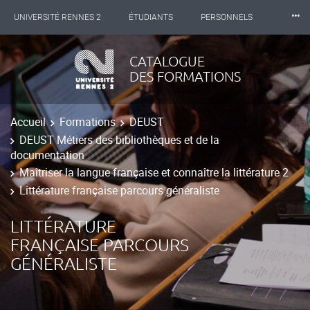
⸱⸱⸱
UNIVERSITÉ RENNES 2
ÉTUDIANTS
PERSONNELS
INTERNATIONAL
PROFESSIONNELS
BIBLIOTHÈQUES
CATALOGUE
DES FORMATIONS
LES NOUVELLES DE RENNES 2
Accueil
Formations
DEUST
DEUST Métiers des bibliothèques et de la
documentation
Maîtriser la langue française et connaître la littérature 2
Littérature française parcours généraliste
LITTÉRATURE
FRANÇAISE PARCOURS
GÉNÉRALISTE