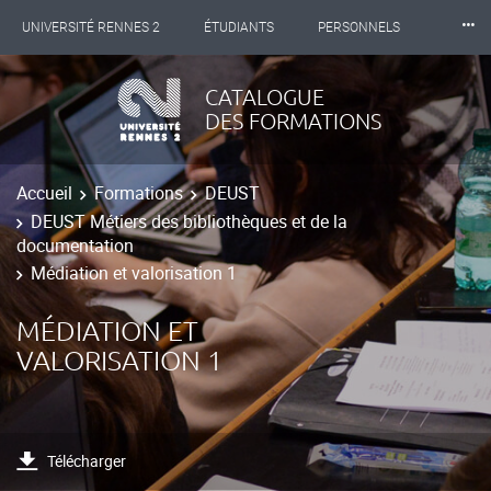
⸱⸱⸱
UNIVERSITÉ RENNES 2
ÉTUDIANTS
PERSONNELS
INTERNATIONAL
PROFESSIONNELS
BIBLIOTHÈQUES
CATALOGUE
DES FORMATIONS
LES NOUVELLES DE RENNES 2
Accueil
Formations
DEUST
DEUST Métiers des bibliothèques et de la
documentation
Médiation et valorisation 1
MÉDIATION ET
VALORISATION 1
Télécharger