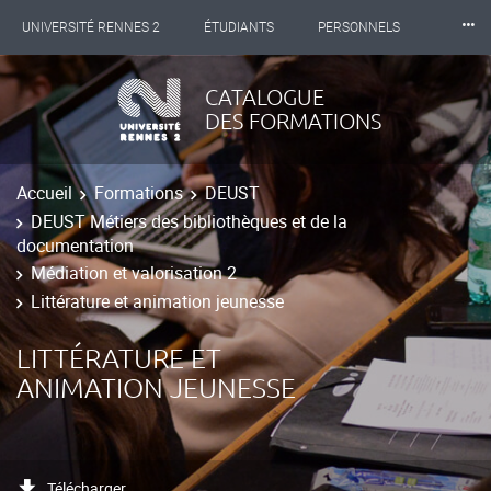
⸱⸱⸱
UNIVERSITÉ RENNES 2
ÉTUDIANTS
PERSONNELS
INTERNATIONAL
PROFESSIONNELS
BIBLIOTHÈQUES
CATALOGUE
DES FORMATIONS
LES NOUVELLES DE RENNES 2
Accueil
Formations
DEUST
DEUST Métiers des bibliothèques et de la
documentation
Médiation et valorisation 2
Littérature et animation jeunesse
LITTÉRATURE ET
ANIMATION JEUNESSE
Télécharger