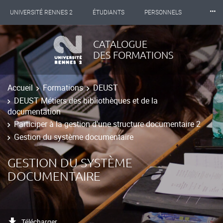
⸱⸱⸱
UNIVERSITÉ RENNES 2
ÉTUDIANTS
PERSONNELS
INTERNATIONAL
PROFESSIONNELS
BIBLIOTHÈQUES
CATALOGUE
DES FORMATIONS
LES NOUVELLES DE RENNES 2
Accueil
Formations
DEUST
DEUST Métiers des bibliothèques et de la
documentation
Participer à la gestion d'une structure documentaire 2
Gestion du système documentaire
GESTION DU SYSTÈME
DOCUMENTAIRE
Télécharger