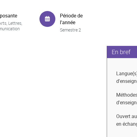
posante
Période de
l'année
rts, Lettres,
unication
Semestre 2
En bref
Langue(s
d'enseig
Méthode
d'enseig
Ouvert au
en échan