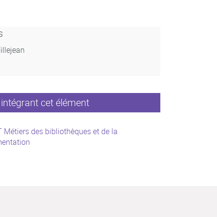
s
illejean
intégrant cet élément
Métiers des bibliothèques et de la
entation