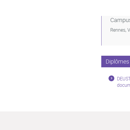
Campu
Rennes, V
Diplômes 
DEUST 
docum