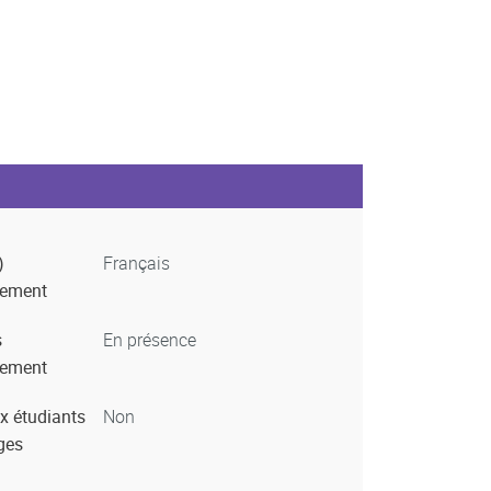
)
Français
nement
s
En présence
nement
x étudiants
Non
ges