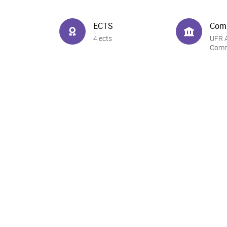
ECTS
Com
4 ects
UFR A
Comm