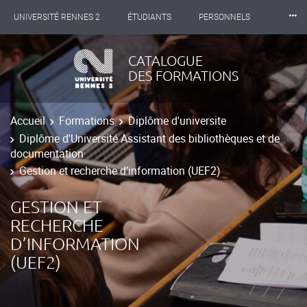
⸱⸱⸱
UNIVERSITÉ RENNES 2
ÉTUDIANTS
PERSONNELS
INTERNATIONAL
PROFESSIONNELS
BIBLIOTHÈQUES
CATALOGUE
DES FORMATIONS
LES NOUVELLES DE RENNES 2
Accueil
Formations
Diplôme d'universite
Diplôme d'Université Assistant des bibliothèques et de
documentation
Gestion et recherche d’information (UEF2)
GESTION ET
RECHERCHE
D’INFORMATION
(UEF2)