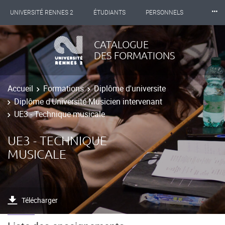
⸱⸱⸱
UNIVERSITÉ RENNES 2
ÉTUDIANTS
PERSONNELS
INTERNATIONAL
PROFESSIONNELS
BIBLIOTHÈQUES
CATALOGUE
DES FORMATIONS
LES NOUVELLES DE RENNES 2
Accueil
Formations
Diplôme d'universite
Diplôme d'Université Musicien intervenant
UE3 - Technique musicale
UE3 - TECHNIQUE
MUSICALE
Télécharger