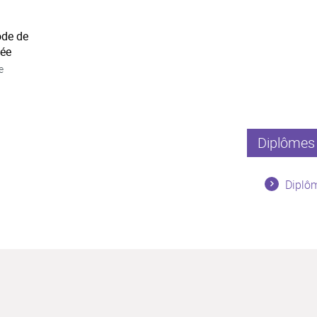
ode de
née
e
Diplômes 
Diplôm