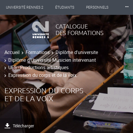
⸱⸱⸱
UNIVERSITÉ RENNES 2
ÉTUDIANTS
PERSONNELS
INTERNATIONAL
PROFESSIONNELS
BIBLIOTHÈQUES
CATALOGUE
DES FORMATIONS
LES NOUVELLES DE RENNES 2
Accueil
Formations
Diplôme d'universite
Diplôme d'Université Musicien intervenant
UE5 - Productions artistiques
Expression du corps et de la voix
EXPRESSION DU CORPS
ET DE LA VOIX
Télécharger