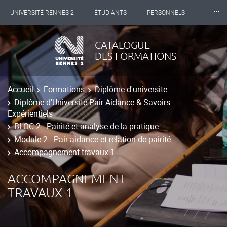
⸱⸱⸱
UNIVERSITÉ RENNES 2
ÉTUDIANTS
PERSONNELS
INTERNATIONAL
PROFESSIONNELS
BIBLIOTHÈQUES
CATALOGUE
DES FORMATIONS
LES NOUVELLES DE RENNES 2
Accueil
Formations
Diplôme d'universite
Diplôme d'Université Pair-Aidance & Savoirs
Expérientiels
BLOC 2 : Pairité et analyse de la pratique
Module 2 - Pair-aidance et relation de pairité
Accompagnement travaux 1
ACCOMPAGNEMENT
TRAVAUX 1