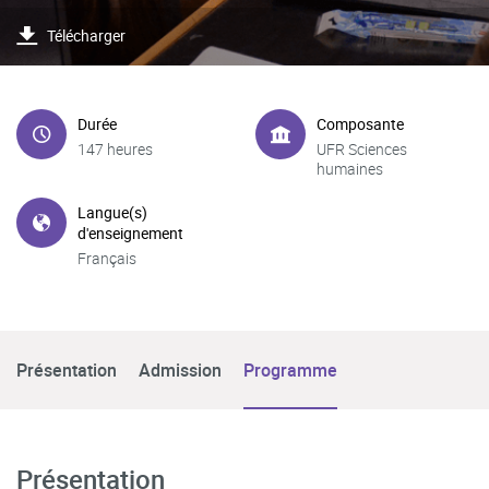
Télécharger
Durée
Composante
147 heures
UFR Sciences
humaines
Langue(s)
d'enseignement
Français
Présentation
Admission
Programme
Présentation