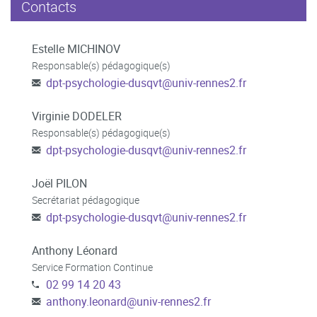
Contacts
Estelle MICHINOV
Responsable(s) pédagogique(s)
dpt-psychologie-dusqvt
@
univ-rennes2.fr
Virginie DODELER
Responsable(s) pédagogique(s)
dpt-psychologie-dusqvt
@
univ-rennes2.fr
Joël PILON
Secrétariat pédagogique
dpt-psychologie-dusqvt
@
univ-rennes2.fr
Anthony Léonard
Service Formation Continue
02 99 14 20 43
anthony.leonard
@
univ-rennes2.fr