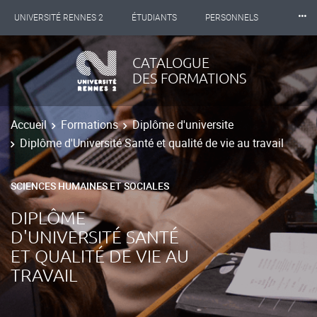
⸱⸱⸱
UNIVERSITÉ RENNES 2
ÉTUDIANTS
PERSONNELS
INTERNATIONAL
PROFESSIONNELS
BIBLIOTHÈQUES
CATALOGUE
DES FORMATIONS
LES NOUVELLES DE RENNES 2
Accueil
Formations
Diplôme d'universite
Diplôme d'Université Santé et qualité de vie au travail
SCIENCES HUMAINES ET SOCIALES
DIPLÔME
D'UNIVERSITÉ SANTÉ
ET QUALITÉ DE VIE AU
TRAVAIL