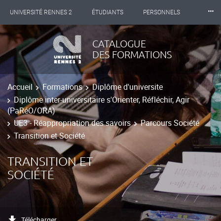
⸱⸱⸱
UNIVERSITÉ RENNES 2
ÉTUDIANTS
PERSONNELS
INTERNATIONAL
PROFESSIONNELS
BIBLIOTHÈQUES
CATALOGUE
DES FORMATIONS
LES NOUVELLES DE RENNES 2
Accueil
Formations
Diplôme d'universite
Diplôme inter-universitaire s'Orienter, Réfléchir, Agir
(PaRéO/ORA)
UE3 - Réappropriation des savoirs
Parcours Société
Transition et Société
TRANSITION ET
SOCIÉTÉ
Télécharger