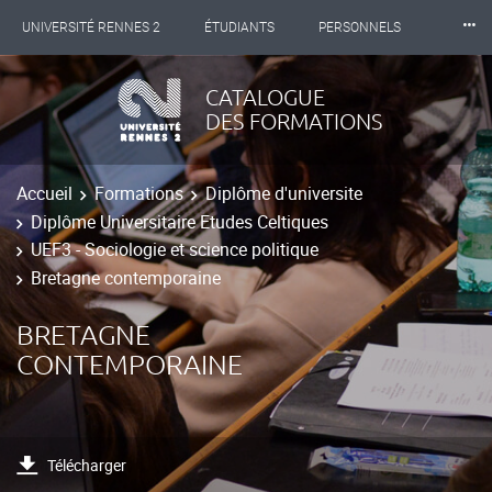
⸱⸱⸱
UNIVERSITÉ RENNES 2
ÉTUDIANTS
PERSONNELS
INTERNATIONAL
PROFESSIONNELS
BIBLIOTHÈQUES
CATALOGUE
DES FORMATIONS
LES NOUVELLES DE RENNES 2
Accueil
Formations
Diplôme d'universite
Diplôme Universitaire Etudes Celtiques
UEF3 - Sociologie et science politique
Bretagne contemporaine
BRETAGNE
CONTEMPORAINE
Télécharger