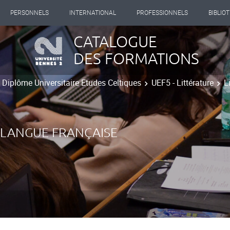
PERSONNELS
INTERNATIONAL
PROFESSIONNELS
BIBLIO
CATALOGUE
DES FORMATIONS
Diplôme Universitaire Etudes Celtiques
UEF5 - Littérature
L
 LANGUE FRANÇAISE