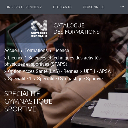
⸱⸱⸱
UNIVERSITÉ RENNES 2
ÉTUDIANTS
PERSONNELS
INTERNATIONAL
PROFESSIONNELS
BIBLIOTHÈQUES
CATALOGUE
DES FORMATIONS
LES NOUVELLES DE RENNES 2
Accueil
Formations
Licence
Licence 1 Sciences et techniques des activités
physiques et sportives (STAPS)
Option Accès Santé (LAS) - Rennes
UEF 1 - APSA 1
Spécialité 1
Spécialité Gymnastique Sportive
SPÉCIALITÉ
GYMNASTIQUE
SPORTIVE