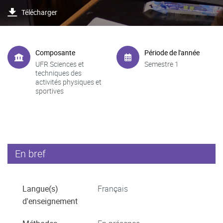
Télécharger
Composante
Période de l'année
UFR Sciences et
Semestre 1
techniques des
activités physiques et
sportives
En bref
Langue(s)
Français
d'enseignement