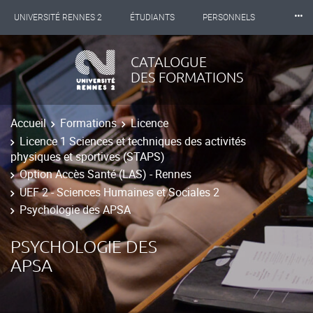
⸱⸱⸱
UNIVERSITÉ RENNES 2
ÉTUDIANTS
PERSONNELS
INTERNATIONAL
PROFESSIONNELS
BIBLIOTHÈQUES
CATALOGUE
DES FORMATIONS
LES NOUVELLES DE RENNES 2
Accueil
Formations
Licence
Licence 1 Sciences et techniques des activités
physiques et sportives (STAPS)
Option Accès Santé (LAS) - Rennes
UEF 2 - Sciences Humaines et Sociales 2
Psychologie des APSA
PSYCHOLOGIE DES
APSA