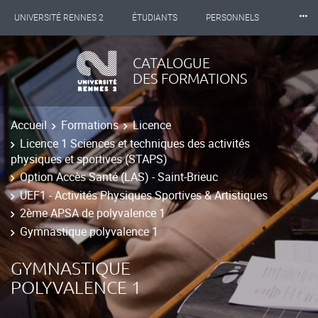
⸱⸱⸱
UNIVERSITÉ RENNES 2
ÉTUDIANTS
PERSONNELS
INTERNATIONAL
PROFESSIONNELS
BIBLIOTHÈQUES
CATALOGUE
DES FORMATIONS
LES NOUVELLES DE RENNES 2
Accueil
Formations
Licence
Licence 1 Sciences et techniques des activités
physiques et sportives (STAPS)
Option Accès Santé (LAS) - Saint-Brieuc
UEF1 - Activités Physiques Sportives & Artistiques
2ème APSA de polyvalence 1
Gymnastique polyvalence 1
GYMNASTIQUE
POLYVALENCE 1