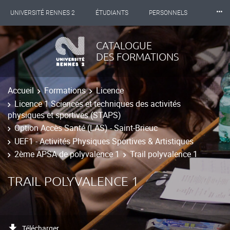
⸱⸱⸱
UNIVERSITÉ RENNES 2
ÉTUDIANTS
PERSONNELS
INTERNATIONAL
PROFESSIONNELS
BIBLIOTHÈQUES
CATALOGUE
DES FORMATIONS
LES NOUVELLES DE RENNES 2
Accueil
Formations
Licence
Licence 1 Sciences et techniques des activités
physiques et sportives (STAPS)
Option Accès Santé (LAS) - Saint-Brieuc
UEF1 - Activités Physiques Sportives & Artistiques
2ème APSA de polyvalence 1
Trail polyvalence 1
TRAIL POLYVALENCE 1
Télécharger