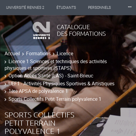
⸱⸱⸱
UNIVERSITÉ RENNES 2
ÉTUDIANTS
PERSONNELS
INTERNATIONAL
PROFESSIONNELS
BIBLIOTHÈQUES
CATALOGUE
DES FORMATIONS
LES NOUVELLES DE RENNES 2
Accueil
Formations
Licence
Licence 1 Sciences et techniques des activités
physiques et sportives (STAPS)
Option Accès Santé (LAS) - Saint-Brieuc
UEF1 - Activités Physiques Sportives & Artistiques
1ère APSA de polyvalence 1
Sports Collectifs Petit Terrain polyvalence 1
SPORTS COLLECTIFS
PETIT TERRAIN
POLYVALENCE 1