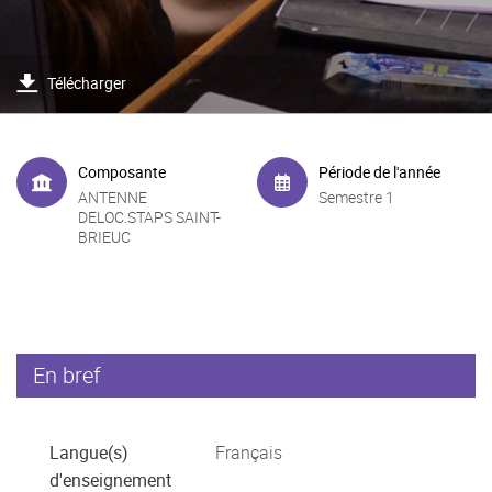
Télécharger
Composante
Période de l'année
ANTENNE
Semestre 1
DELOC.STAPS SAINT-
BRIEUC
En bref
Langue(s)
Français
d'enseignement