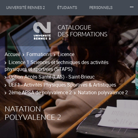
⸱⸱⸱
UNIVERSITÉ RENNES 2
ÉTUDIANTS
PERSONNELS
INTERNATIONAL
PROFESSIONNELS
BIBLIOTHÈQUES
CATALOGUE
DES FORMATIONS
LES NOUVELLES DE RENNES 2
Accueil
Formations
Licence
Licence 1 Sciences et techniques des activités
physiques et sportives (STAPS)
Option Accès Santé (LAS) - Saint-Brieuc
UEF1 - Activités Physiques Sportives & Artistiques
2ème APSA de polyvalence 2
Natation polyvalence 2
NATATION
POLYVALENCE 2