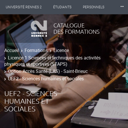
⸱⸱⸱
UNIVERSITÉ RENNES 2
ÉTUDIANTS
PERSONNELS
INTERNATIONAL
PROFESSIONNELS
BIBLIOTHÈQUES
CATALOGUE
DES FORMATIONS
LES NOUVELLES DE RENNES 2
Accueil
Formations
Licence
Licence 1 Sciences et techniques des activités
physiques et sportives (STAPS)
Option Accès Santé (LAS) - Saint-Brieuc
UEF2 - Sciences humaines et sociales
UEF2 - SCIENCES
HUMAINES ET
SOCIALES