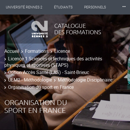
⸱⸱⸱
UNIVERSITÉ RENNES 2
ÉTUDIANTS
PERSONNELS
INTERNATIONAL
PROFESSIONNELS
BIBLIOTHÈQUES
CATALOGUE
DES FORMATIONS
LES NOUVELLES DE RENNES 2
Accueil
Formations
Licence
Licence 1 Sciences et techniques des activités
physiques et sportives (STAPS)
Option Accès Santé (LAS) - Saint-Brieuc
UEM2 - Méthodologie
Méthodologie Disciplinaire
Organisation du sport en France
ORGANISATION DU
SPORT EN FRANCE