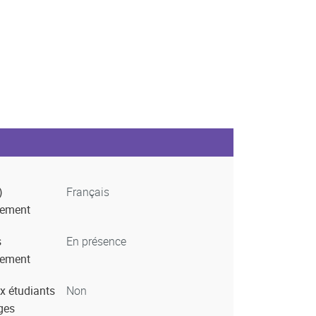
)
Français
nement
s
En présence
nement
x étudiants
Non
ges