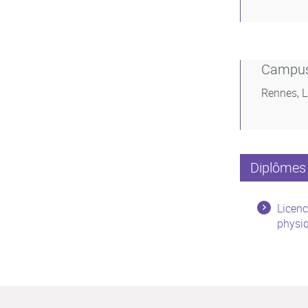
Campu
Rennes, 
Diplômes 
Licenc
physiq