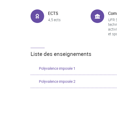
ECTS
Com
4,5 ects
UFR S
techn
activ
et sp
Liste des enseignements
Polyvalence imposée 1
Polyvalence imposée 2