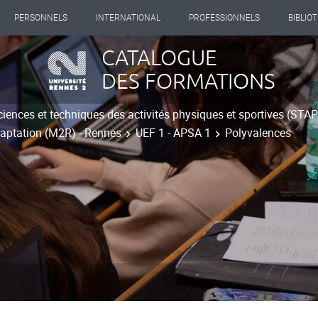
PERSONNELS
INTERNATIONAL
PROFESSIONNELS
BIBLIO
CATALOGUE
DES FORMATIONS
ciences et techniques des activités physiques et sportives (STA
adaptation (M2R) - Rennes
UEF 1 - APSA 1
Polyvalences