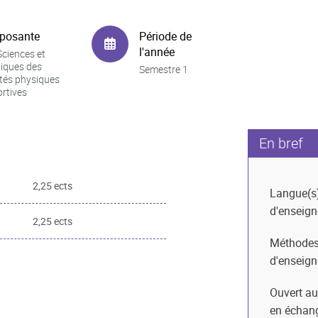
posante
Période de
l'année
ciences et
iques des
Semestre 1
ités physiques
ortives
En bref
2,25 ects
Langue(s
d'enseig
2,25 ects
Méthode
d'enseig
Ouvert au
en échan