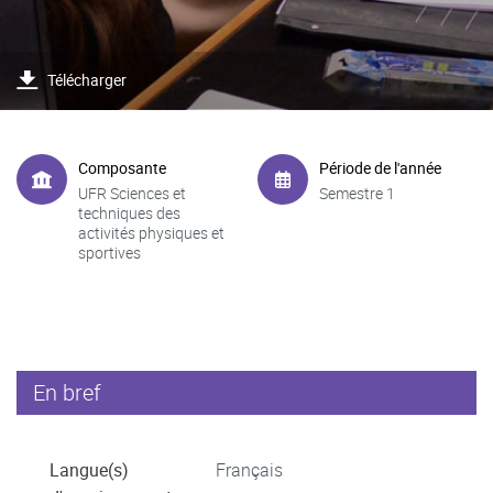
Télécharger
Composante
Période de l'année
UFR Sciences et
Semestre 1
techniques des
activités physiques et
sportives
En bref
Langue(s)
Français