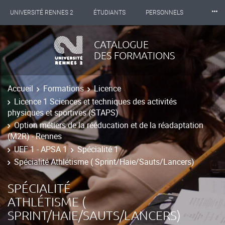
⸱⸱⸱
UNIVERSITÉ RENNES 2
ÉTUDIANTS
PERSONNELS
INTERNATIONAL
PROFESSIONNELS
BIBLIOTHÈQUES
CATALOGUE
DES FORMATIONS
LES NOUVELLES DE RENNES 2
Accueil
Formations
Licence
Licence 1 Sciences et techniques des activités
physiques et sportives (STAPS)
Option métiers de la rééducation et de la réadaptation
(M2R) - Rennes
UEF 1 - APSA 1
Spécialité 1
Spécialité Athlétisme ( Sprint/Haie/Sauts/Lancers)
SPÉCIALITÉ
ATHLÉTISME (
SPRINT/HAIE/SAUTS/LANCERS)