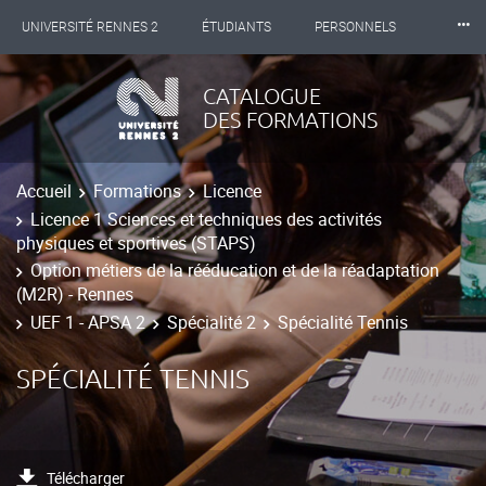
⸱⸱⸱
UNIVERSITÉ RENNES 2
ÉTUDIANTS
PERSONNELS
INTERNATIONAL
PROFESSIONNELS
BIBLIOTHÈQUES
CATALOGUE
DES FORMATIONS
LES NOUVELLES DE RENNES 2
Accueil
Formations
Licence
Licence 1 Sciences et techniques des activités
physiques et sportives (STAPS)
Option métiers de la rééducation et de la réadaptation
(M2R) - Rennes
UEF 1 - APSA 2
Spécialité 2
Spécialité Tennis
SPÉCIALITÉ TENNIS
Télécharger