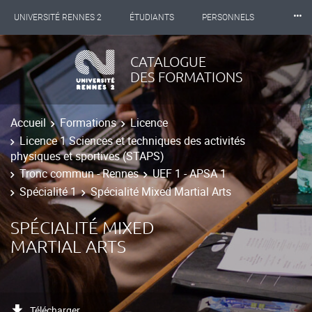
⸱⸱⸱
UNIVERSITÉ RENNES 2
ÉTUDIANTS
PERSONNELS
INTERNATIONAL
PROFESSIONNELS
BIBLIOTHÈQUES
CATALOGUE
DES FORMATIONS
LES NOUVELLES DE RENNES 2
Accueil
Formations
Licence
Licence 1 Sciences et techniques des activités
physiques et sportives (STAPS)
Tronc commun - Rennes
UEF 1 - APSA 1
Spécialité 1
Spécialité Mixed Martial Arts
SPÉCIALITÉ MIXED
MARTIAL ARTS
Télécharger