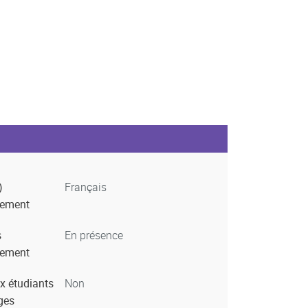
)
Français
nement
s
En présence
nement
x étudiants
Non
ges