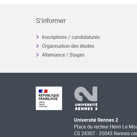
S'informer
Inscriptions / candidatures
Organisation des études
Alternance / Stages
Université Rennes 2
Place du recteur Henri Le Mo
CS 24307 - 35043 Rennes ce