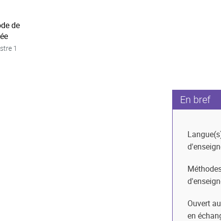
ode de
née
stre 1
En bref
Langue(s
d'enseig
Méthode
d'enseig
Ouvert au
en échan