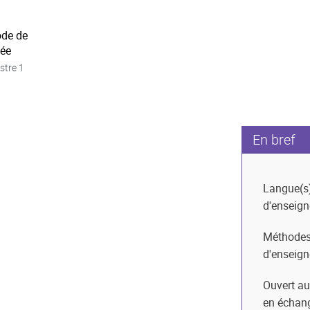
ode de
née
stre 1
En bref
Langue(s
d'enseig
Méthode
d'enseig
Ouvert au
en échan