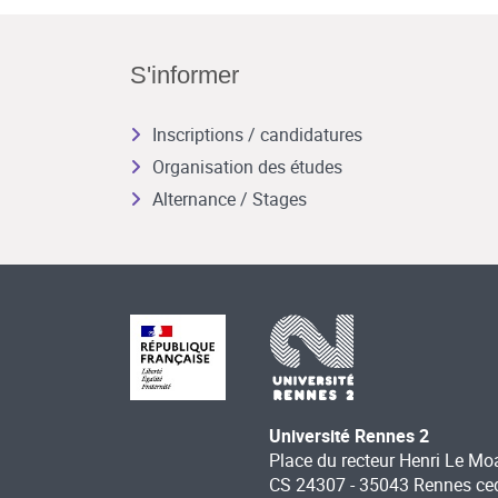
S'informer
Inscriptions / candidatures
Organisation des études
Alternance / Stages
Université Rennes 2
Place du recteur Henri Le Mo
CS 24307 - 35043 Rennes ce