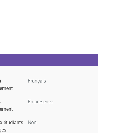
)
Français
nement
s
En présence
nement
x étudiants
Non
ges