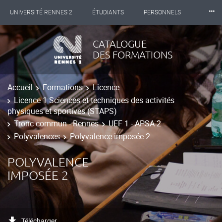
⸱⸱⸱
UNIVERSITÉ RENNES 2
ÉTUDIANTS
PERSONNELS
INTERNATIONAL
PROFESSIONNELS
BIBLIOTHÈQUES
CATALOGUE
DES FORMATIONS
LES NOUVELLES DE RENNES 2
Accueil
Formations
Licence
Licence 1 Sciences et techniques des activités
physiques et sportives (STAPS)
Tronc commun - Rennes
UEF 1 - APSA 2
Polyvalences
Polyvalence imposée 2
POLYVALENCE
IMPOSÉE 2
Télécharger