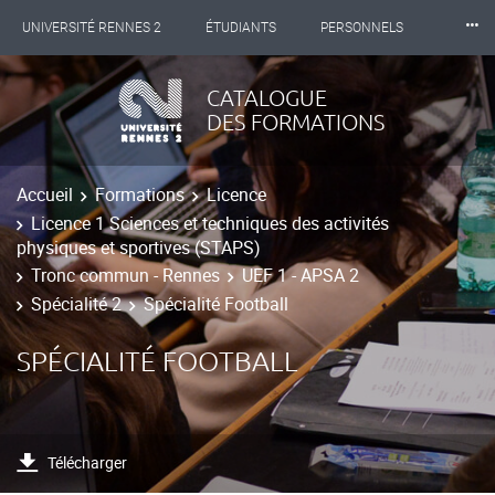
⸱⸱⸱
UNIVERSITÉ RENNES 2
ÉTUDIANTS
PERSONNELS
INTERNATIONAL
PROFESSIONNELS
BIBLIOTHÈQUES
CATALOGUE
DES FORMATIONS
LES NOUVELLES DE RENNES 2
Accueil
Formations
Licence
Licence 1 Sciences et techniques des activités
physiques et sportives (STAPS)
Tronc commun - Rennes
UEF 1 - APSA 2
Spécialité 2
Spécialité Football
SPÉCIALITÉ FOOTBALL
Télécharger