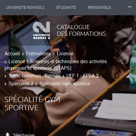
⸱⸱⸱
UNIVERSITÉ RENNES 2
ÉTUDIANTS
PERSONNELS
INTERNATIONAL
PROFESSIONNELS
BIBLIOTHÈQUES
CATALOGUE
DES FORMATIONS
LES NOUVELLES DE RENNES 2
Accueil
Formations
Licence
Licence 1 Sciences et techniques des activités
physiques et sportives (STAPS)
Tronc commun - Rennes
UEF 1 - APSA 2
Spécialité 2
Spécialité Gym sportive
SPÉCIALITÉ GYM
SPORTIVE
Télécharger