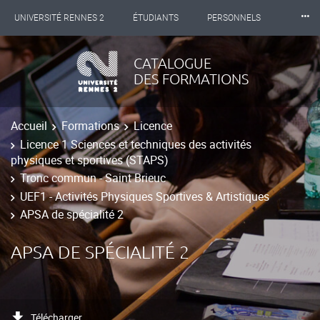
⸱⸱⸱
UNIVERSITÉ RENNES 2
ÉTUDIANTS
PERSONNELS
INTERNATIONAL
PROFESSIONNELS
BIBLIOTHÈQUES
CATALOGUE
DES FORMATIONS
LES NOUVELLES DE RENNES 2
Accueil
Formations
Licence
Licence 1 Sciences et techniques des activités
physiques et sportives (STAPS)
Tronc commun - Saint Brieuc
UEF1 - Activités Physiques Sportives & Artistiques
APSA de spécialité 2
APSA DE SPÉCIALITÉ 2
Télécharger