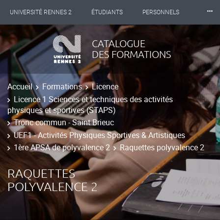
⸱⸱⸱
UNIVERSITÉ RENNES 2
ÉTUDIANTS
PERSONNELS
INTERNATIONAL
PROFESSIONNELS
BIBLIOTHÈQUES
CATALOGUE
DES FORMATIONS
LES NOUVELLES DE RENNES 2
Accueil
Formations
Licence
Licence 1 Sciences et techniques des activités
physiques et sportives (STAPS)
Tronc commun - Saint Brieuc
UEF1 - Activités Physiques Sportives & Artistiques
1ère APSA de polyvalence 2
Raquettes polyvalence 2
RAQUETTES
POLYVALENCE 2