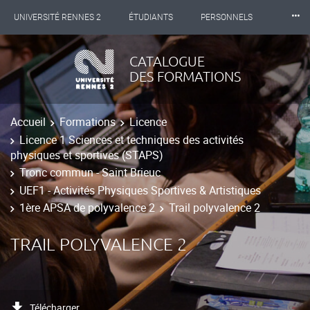
⸱⸱⸱
UNIVERSITÉ RENNES 2
ÉTUDIANTS
PERSONNELS
INTERNATIONAL
PROFESSIONNELS
BIBLIOTHÈQUES
CATALOGUE
DES FORMATIONS
LES NOUVELLES DE RENNES 2
Accueil
Formations
Licence
Licence 1 Sciences et techniques des activités
physiques et sportives (STAPS)
Tronc commun - Saint Brieuc
UEF1 - Activités Physiques Sportives & Artistiques
1ère APSA de polyvalence 2
Trail polyvalence 2
TRAIL POLYVALENCE 2
Télécharger