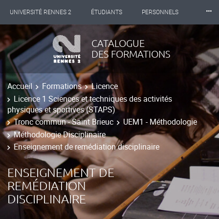
⸱⸱⸱
UNIVERSITÉ RENNES 2
ÉTUDIANTS
PERSONNELS
INTERNATIONAL
PROFESSIONNELS
BIBLIOTHÈQUES
CATALOGUE
DES FORMATIONS
LES NOUVELLES DE RENNES 2
Accueil
Formations
Licence
Licence 1 Sciences et techniques des activités
physiques et sportives (STAPS)
Tronc commun - Saint Brieuc
UEM1 - Méthodologie
Méthodologie Disciplinaire
Enseignement de remédiation disciplinaire
ENSEIGNEMENT DE
REMÉDIATION
DISCIPLINAIRE