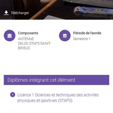
Télécharger
Composante
Période de l'année
ANTENNE
Semestre 1
DELOC.STAPS SAINT-
BRIEUC
Diplômes intégrant cet élément
Licence 1 Sciences et techniques des activités
physiques et sportives (STAPS)