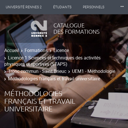
⸱⸱⸱
UNIVERSITÉ RENNES 2
ÉTUDIANTS
PERSONNELS
INTERNATIONAL
PROFESSIONNELS
BIBLIOTHÈQUES
CATALOGUE
DES FORMATIONS
LES NOUVELLES DE RENNES 2
Accueil
Formations
Licence
Licence 1 Sciences et techniques des activités
physiques et sportives (STAPS)
Tronc commun - Saint Brieuc
UEM1 - Méthodologie
Méthodologies français et travail universitaire
MÉTHODOLOGIES
FRANÇAIS ET TRAVAIL
UNIVERSITAIRE