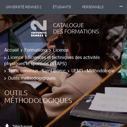
⸱⸱⸱
UNIVERSITÉ RENNES 2
ÉTUDIANTS
PERSONNELS
INTERNATIONAL
PROFESSIONNELS
BIBLIOTHÈQUES
CATALOGUE
DES FORMATIONS
LES NOUVELLES DE RENNES 2
Accueil
Formations
Licence
Licence 1 Sciences et techniques des activités
physiques et sportives (STAPS)
Tronc commun - Saint Brieuc
UEM1 - Méthodologie
Outils méthodologiques
OUTILS
MÉTHODOLOGIQUES
Télécharger