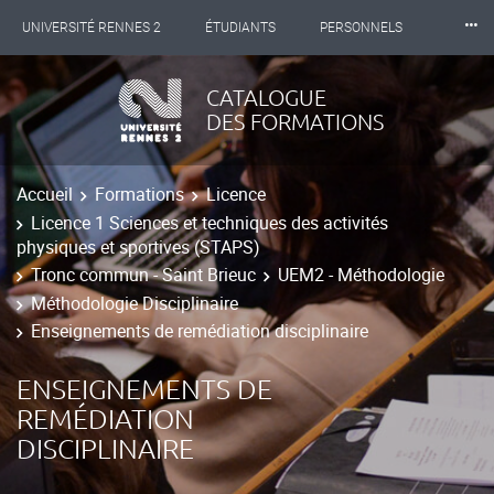
⸱⸱⸱
UNIVERSITÉ RENNES 2
ÉTUDIANTS
PERSONNELS
INTERNATIONAL
PROFESSIONNELS
BIBLIOTHÈQUES
CATALOGUE
DES FORMATIONS
LES NOUVELLES DE RENNES 2
Accueil
Formations
Licence
Licence 1 Sciences et techniques des activités
physiques et sportives (STAPS)
Tronc commun - Saint Brieuc
UEM2 - Méthodologie
Méthodologie Disciplinaire
Enseignements de remédiation disciplinaire
ENSEIGNEMENTS DE
REMÉDIATION
DISCIPLINAIRE