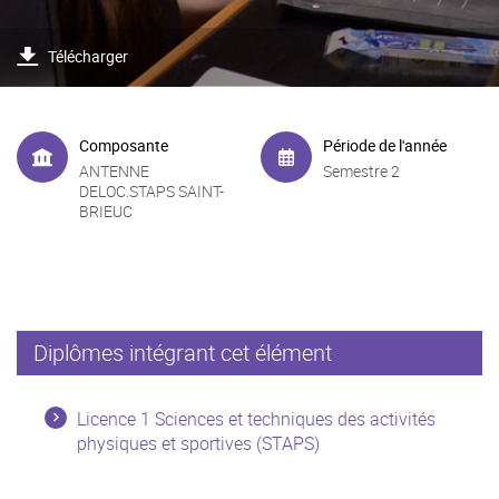
Télécharger
Composante
Période de l'année
ANTENNE
Semestre 2
DELOC.STAPS SAINT-
BRIEUC
Diplômes intégrant cet élément
Licence 1 Sciences et techniques des activités
physiques et sportives (STAPS)