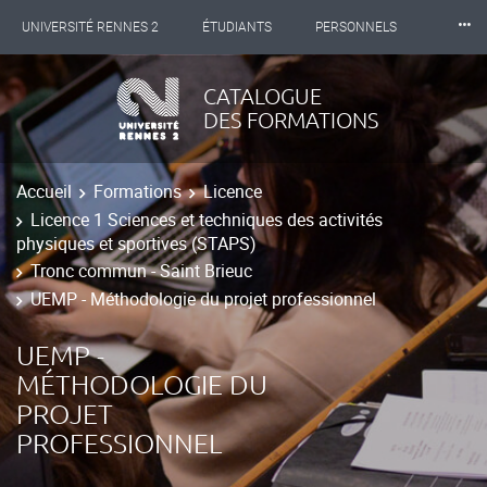
⸱⸱⸱
UNIVERSITÉ RENNES 2
ÉTUDIANTS
PERSONNELS
INTERNATIONAL
PROFESSIONNELS
BIBLIOTHÈQUES
CATALOGUE
DES FORMATIONS
LES NOUVELLES DE RENNES 2
Accueil
Formations
Licence
Licence 1 Sciences et techniques des activités
physiques et sportives (STAPS)
Tronc commun - Saint Brieuc
UEMP - Méthodologie du projet professionnel
UEMP -
MÉTHODOLOGIE DU
PROJET
PROFESSIONNEL