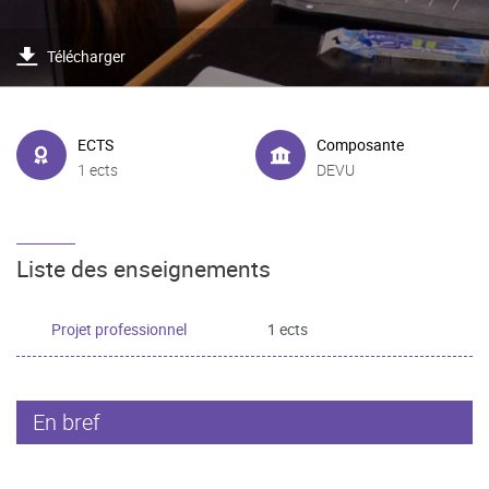
Télécharger
ECTS
Composante
1 ects
DEVU
Liste des enseignements
Projet professionnel
1 ects
En bref