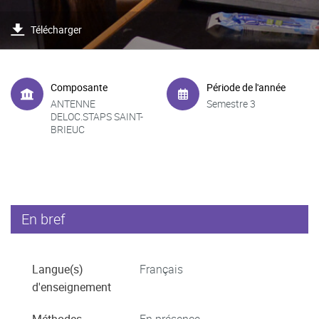
Télécharger
Composante
Période de l'année
ANTENNE
Semestre 3
DELOC.STAPS SAINT-
BRIEUC
En bref
Langue(s)
Français
d'enseignement