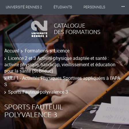
⸱⸱⸱
UNIVERSITÉ RENNES 2
ÉTUDIANTS
PERSONNELS
INTERNATIONAL
PROFESSIONNELS
BIBLIOTHÈQUES
CATALOGUE
DES FORMATIONS
LES NOUVELLES DE RENNES 2
Accueil
Formations
Licence
Licence 2 et 3 Activité physique adaptée et santé :
activité physique, handicap, vieillissement et éducation
pour la santé (St-Brieuc)
UEF1 - Activités Physiques Sportives appliquées à l'APA-
S
Sports Fauteuil polyvalence 3
SPORTS FAUTEUIL
POLYVALENCE 3