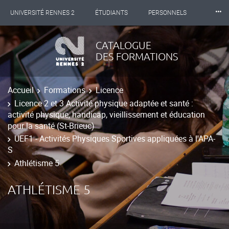
⸱⸱⸱
UNIVERSITÉ RENNES 2
ÉTUDIANTS
PERSONNELS
INTERNATIONAL
PROFESSIONNELS
BIBLIOTHÈQUES
CATALOGUE
DES FORMATIONS
LES NOUVELLES DE RENNES 2
Accueil
Formations
Licence
Licence 2 et 3 Activité physique adaptée et santé :
activité physique, handicap, vieillissement et éducation
pour la santé (St-Brieuc)
UEF1 - Activités Physiques Sportives appliquées à l'APA-
S
Athlétisme 5
ATHLÉTISME 5