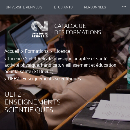
⸱⸱⸱
UNIVERSITÉ RENNES 2
ÉTUDIANTS
PERSONNELS
INTERNATIONAL
PROFESSIONNELS
BIBLIOTHÈQUES
CATALOGUE
DES FORMATIONS
LES NOUVELLES DE RENNES 2
Accueil
Formations
Licence
Licence 2 et 3 Activité physique adaptée et santé :
activité physique, handicap, vieillissement et éducation
pour la santé (St-Brieuc)
UEF2 - Enseignements scientifiques
UEF2 -
ENSEIGNEMENTS
SCIENTIFIQUES