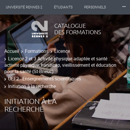
⸱⸱⸱
UNIVERSITÉ RENNES 2
ÉTUDIANTS
PERSONNELS
INTERNATIONAL
PROFESSIONNELS
BIBLIOTHÈQUES
CATALOGUE
DES FORMATIONS
LES NOUVELLES DE RENNES 2
Accueil
Formations
Licence
Licence 2 et 3 Activité physique adaptée et santé :
activité physique, handicap, vieillissement et éducation
pour la santé (St-Brieuc)
UEF2 - Enseignements scientifiques
Initiation à la recherche
INITIATION À LA
RECHERCHE