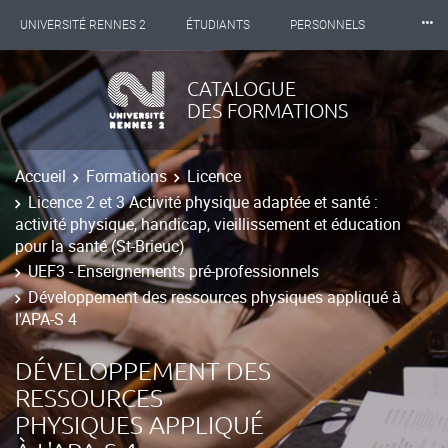
⸱⸱⸱
UNIVERSITÉ RENNES 2
ÉTUDIANTS
PERSONNELS
INTERNATIONAL
PROFESSIONNELS
BIBLIOTHÈQUES
CATALOGUE
DES FORMATIONS
LES NOUVELLES DE RENNES 2
Accueil
Formations
Licence
Licence 2 et 3 Activité physique adaptée et santé :
activité physique, handicap, vieillissement et éducation
pour la santé (St-Brieuc)
UEF3 - Enseignements pré-professionnels
Développement des ressources physiques appliqué à
l'APA-S 4
DÉVELOPPEMENT DES
RESSOURCES
PHYSIQUES APPLIQUÉ