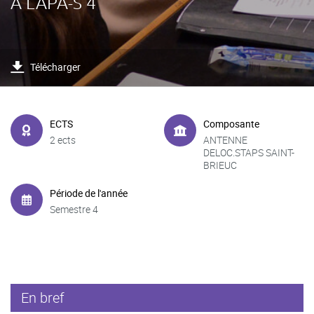
À L'APA-S 4
Télécharger
ECTS
Composante
2 ects
ANTENNE
DELOC.STAPS SAINT-
BRIEUC
Période de l'année
Semestre 4
En bref